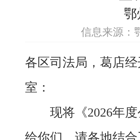
鄂
信息来源：
各区司法局，葛店经
室
：
现将《
202
6
年
度
给你们，
请
各地
结合