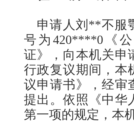
申请
人
刘**
不服
号为
420***
证》，
向本机关申
行政复议期间
，
本
议申请
书》
，经审
提出
。
依照
《中华
第
一
项的规定，
本