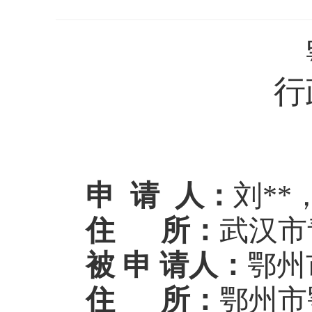
行
申
请
人：
刘**
住
所：
武汉市
被
申
请人：
鄂州
住
所：
鄂州市